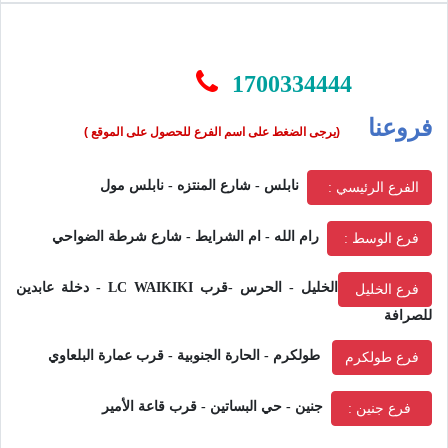
1700334444
فروعنا
(يرجى الضغط على اسم الفرع للحصول على الموقع )
نابلس - شارع المنتزه - نابلس مول
الفرع الرئيسي :
رام الله - ام الشرايط - شارع شرطة الضواحي
فرع الوسط :
الخليل - الحرس -قرب LC WAIKIKI - دخلة عابدين
فرع الخليل
للصرافة
طولكرم - الحارة الجنوبية - قرب عمارة البلعاوي
فرع طولكرم
جنين -
حي البساتين - قرب قاعة الأمير
فرع جنين :