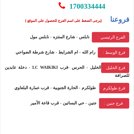
1700334444
فروعنا
(يرجى الضغط على اسم الفرع للحصول على الموقع )
نابلس - شارع المنتزه - نابلس مول
الفرع الرئيسي :
رام الله - ام الشرايط - شارع شرطة الضواحي
فرع الوسط :
الخليل - الحرس -قرب LC WAIKIKI - دخلة عابدين
فرع الخليل
للصرافة
طولكرم - الحارة الجنوبية - قرب عمارة البلعاوي
فرع طولكرم
جنين -
حي البساتين - قرب قاعة الأمير
فرع جنين :