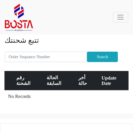
تتبع شحنتك
Search
أخر
الحالة
رقم
Update
Date
حالة
السابقة
الشحنة
No Records